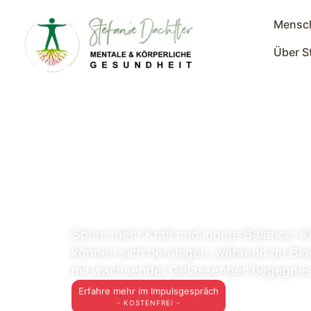
Mensc
Über S
Deine mentale & 
Wunsch-Balance
Spüre mehr Kraft und innere Balance: K
können sich beruhigen, während du Bl
mit wachsender Gelassenheit begegnes
Erfahre mehr im Impulsgespräch
- KOSTENFREI -