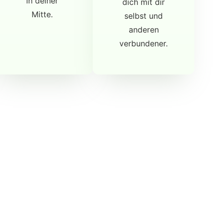
in deiner
dich mit dir
Mitte.
selbst und
anderen
verbundener.