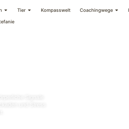
h
Tier
Kompasswelt
Coachingwege
tefanie
körperliche
örperliche Signale
ockaden und Stress
t.